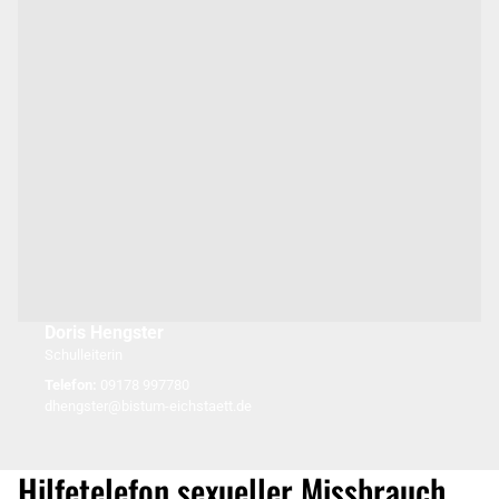
Doris Hengster
Schulleiterin
Telefon:
09178 997780
dhengster@bistum-eichstaett.de
Hilfetelefon sexueller Missbrauch