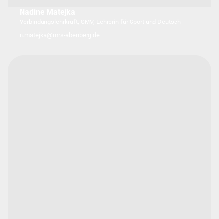
Nadine Matejka
Verbindungslehrkraft, SMV, Lehrerin für Sport und Deutsch
n.matejka@mrs-abenberg.de