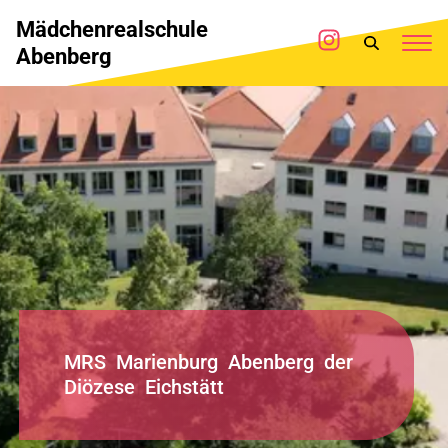
Mädchenrealschule
Abenberg
M
R
S
M
a
r
i
e
n
b
u
r
g
A
b
e
n
b
e
r
g
d
e
r
D
i
ö
z
e
s
e
E
i
c
h
s
t
ä
t
t